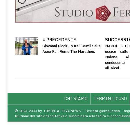
PRECEDENTE
SUCCESSI
Giovanni Piccirillo tra i 36mila alla
NAPOLI – Due
Acea Run Rome The Marathon.
uccise sull
Nolana. Ai
conducente r
all’alcol.
CHI SIAMO
TERMINI D'USO
© 2023-2033 by IRPINIATTIVA.NEWS - Testata giornalistica - regist
fruizione del sito è facoltativa e subordinata alla tacita e incondiz