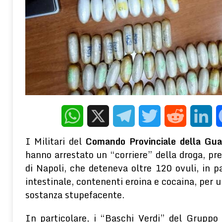
cosa rivela lo studio su “The Lancet” di Pim van Lommel
REDAZION
[ 8 Agosto 2026 ]
L’ESTATE CHE CAMBIA L’ITALIA – Il turismo n
economia: è una delle grandi sfide industriali del futuro
PMI
[ 8 Agosto 2026 ]
Le vicende storiche ed economiche nella form
mezzogiorno. Gli antefatti e lo spopolamento delle campagne tra il X
E TERRITORIO
[ 5 Agosto 2026 ]
Gli effetti depressogeni del contesto socioecon
terapeutico della PNEI
WELLNESS E PSICOLOGIA
WhatsApp
X
Telegram
Twitter
Reddit
Linke
I Militari del
Comando Provinciale della Guar
hanno arrestato un “corriere” della droga, pr
di Napoli, che deteneva oltre 120 ovuli, in p
intestinale, contenenti eroina e cocaina, per un
sostanza stupefacente.
In particolare, i “Baschi Verdi” del Gruppo