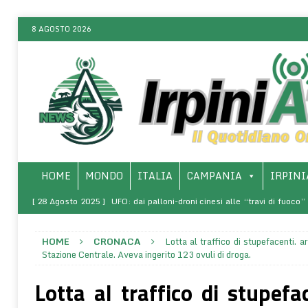
8 AGOSTO 2026
HOME
MONDO
ITALIA
CAMPANIA
IRPINI
[ 28 Agosto 2025 ]
UFO: dai palloni-droni cinesi alle “travi di fuoco
ONLINE
HOME
CRONACA
Lotta al traffico di stupefacenti. a
[ 8 Marzo 2025 ]
SALERNO – Presso l’Arcidiocesi, la presentazio
Stazione Centrale. Aveva ingerito 123 ovuli di droga.
rivoluzione di sé – La vita come comunione (1968-1970)”
SALERNO 
Lotta al traffico di stupefa
[ 8 Agosto 2026 ]
Siamo la somma delle 5 persone che frequenti