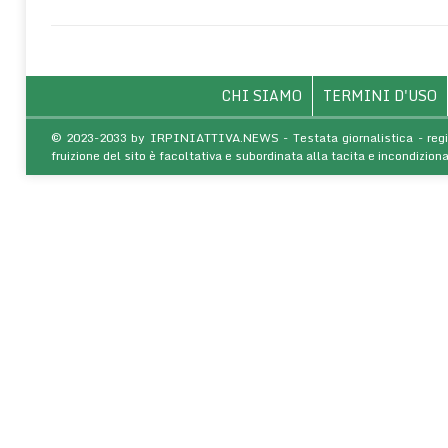
CHI SIAMO
TERMINI D'USO
© 2023-2033 by IRPINIATTIVA.NEWS - Testata giornalistica - regist
fruizione del sito è facoltativa e subordinata alla tacita e incondiz