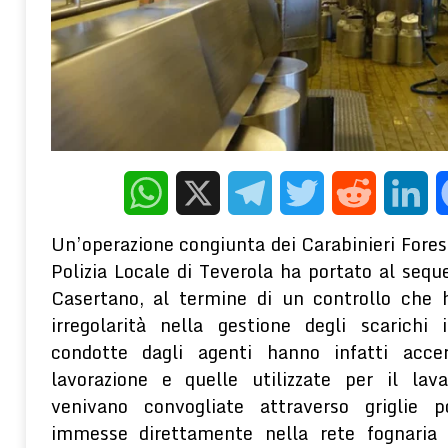
cosa rivela lo studio su “The Lancet” di Pim van Lommel
REDAZION
[ 8 Agosto 2026 ]
L’ESTATE CHE CAMBIA L’ITALIA – Il turismo n
economia: è una delle grandi sfide industriali del futuro
PMI
[ 8 Agosto 2026 ]
Le vicende storiche ed economiche nella form
mezzogiorno. Gli antefatti e lo spopolamento delle campagne tra il X
E TERRITORIO
WhatsApp
X
Telegram
Twitter
Reddit
Linke
[ 5 Agosto 2026 ]
Gli effetti depressogeni del contesto socioecon
Un’operazione congiunta dei Carabinieri Forest
terapeutico della PNEI
WELLNESS E PSICOLOGIA
Polizia Locale di Teverola ha portato al seque
Casertano, al termine di un controllo che 
irregolarità nella gestione degli scarichi i
condotte dagli agenti hanno infatti acc
lavorazione e quelle utilizzate per il lava
venivano convogliate attraverso griglie
immesse direttamente nella rete fognaria 