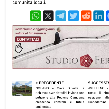
comunità locali.
WhatsApp
X
Telegram
Twitter
Reddit
Linke
PRECEDENTE
SUCCESSI
NOLANO – Cava Olivella, a
AVELLINO – 
Schiava: 439 cittadini inviano una
rotta: il ri
petizione alla Regione Campania
ossigeno all
chiedendo controlli e tutela
Pianodardine
ambientale