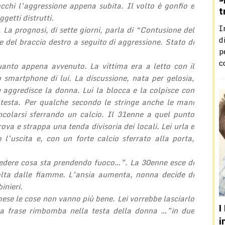
occhi l’aggressione appena subita. Il volto è gonfio e
t
getti distrutti.
I
 La prognosi, di sette giorni, parla di “Contusione del
d
 e del braccio destro a seguito di aggressione. Stato di
p
c
nto appena avvenuto. La vittima era a letto con il
 smartphone di lui. La discussione, nata per gelosia,
 aggredisce la donna. Lui la blocca e la colpisce con
a testa. Per qualche secondo le stringe anche le mani
incolarsi sferrando un calcio. Il 31enne a quel punto
trova e strappa una tenda divisoria dei locali. Lei urla e
 l’uscita e, con un forte calcio sferrato alla porta,
 vedere cosa sta prendendo fuoco…”. La 30enne esce di
olta dalle fiamme. L’ansia aumenta, nonna decide di
inieri.
se le cose non vanno più bene. Lei vorrebbe lasciarlo
I
Una frase rimbomba nella testa della donna …”in due