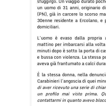
sfuggirgli. Un viaggio durato poc
un uomo di 31 anni, originario d
(PN), già in carcere lo scorso ma
30enne residente a Ercolano, e pr
domiciliari.
L’uomo è evaso dalla propria a
mattino per imbarcarsi alla volta 
minuti dopo è sotto la porta di ca
e bussa con violenza. La stessa p
aveva già frantumato a calci dura
È la stessa donna, nella denuncia
Carabinieri l’angoscia di quei minu
di aver ricevuto una serie di chi
un profilo mai visto prima. Qu
contattarmi in quanto avevo bloccat