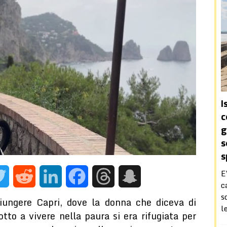
Sperone a sua maestà Ferdinando II
VIAGGI NEL PASSATO
esto socioeconomico attuale e il possibile ruolo terapeutico della
I
c
g
s
E
c
am
Twitter
Reddit
LinkedIn
Facebook
Threads
Snapchat
s
giungere Capri, dove la donna che diceva di
l
tto a vivere nella paura si era rifugiata per