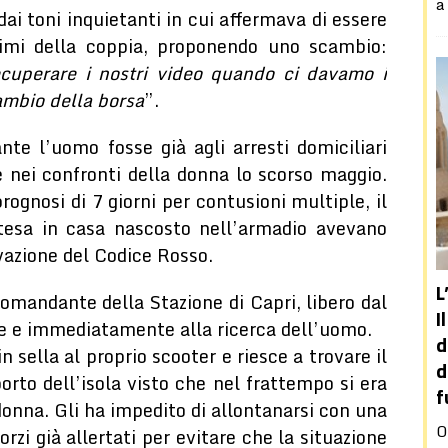
a
dai toni inquietanti in cui affermava di essere
timi della coppia, proponendo uno scambio:
ecuperare i nostri video quando ci davamo i
ambio della borsa
”.
te l’uomo fosse già agli arresti domiciliari
 nei confronti della donna lo scorso maggio.
rognosi di 7 giorni per contusioni multiple, il
ttesa in casa nascosto nell’armadio avevano
ivazione del Codice Rosso.
L
 Comandante della Stazione di Capri, libero dal
I
te e immediatamente alla ricerca dell’uomo.
d
n sella al proprio scooter e riesce a trovare il
d
orto dell’isola visto che nel frattempo si era
f
donna. Gli ha impedito di allontanarsi con una
O
orzi già allertati per evitare che la situazione