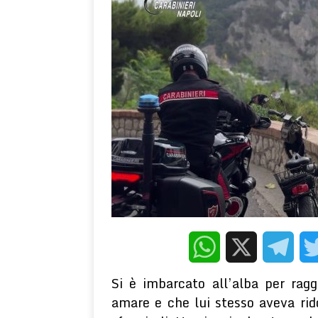
[ 7 Agosto 2026 ]
Una “supplica” dei cittadini di 
[ 5 Agosto 2026 ]
Gli effetti depressogeni del cont
PNEI
WELLNESS E PSICOLOGIA
WhatsApp
X
Telegr
Si è imbarcato all’alba per rag
amare e che lui stesso aveva rido