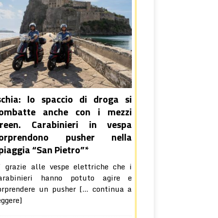
schia: lo spaccio di droga si
ombatte anche con i mezzi
reen. Carabinieri in vespa
sorprendono pusher nella
piaggia “San Pietro”*
’ grazie alle vespe elettriche che i
arabinieri hanno potuto agire e
orprendere un pusher
[… continua a
eggere]