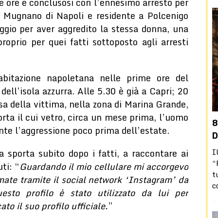
he ore e conclusosi con l’ennesimo arresto per
i Mugnano di Napoli e residente a Polcenigo
ggio per aver aggredito la stessa donna, una
oprio per quei fatti sottoposto agli arresti
bitazione napoletana nelle prime ore del
dell’isola azzurra. Alle 5.30 è già a Capri; 20
sa della vittima, nella zona di Marina Grande,
orta il cui vetro, circa un mese prima, l’uomo
nte l’aggressione poco prima dell’estate.
D
I
 sporta subito dopo i fatti, a raccontare ai
“
ti: “
Guardando il mio cellulare mi accorgevo
t
amate tramite il social network ‘Instagram’ da
c
esto profilo è stato utilizzato da lui per
o il suo profilo ufficiale.
”