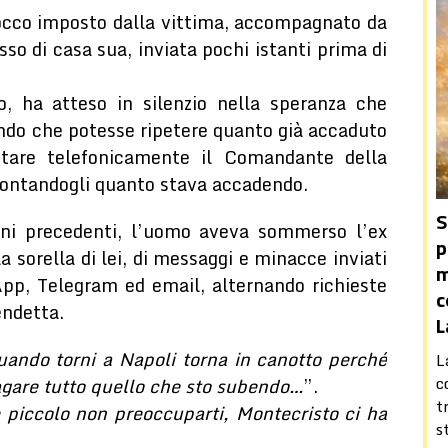
occo imposto dalla vittima, accompagnato da
sso di casa sua, inviata pochi istanti prima di
 ha atteso in silenzio nella speranza che
ndo che potesse ripetere quanto già accaduto
ttare telefonicamente il Comandante della
ccontandogli quanto stava accadendo.
S
rni precedenti, l’uomo aveva sommerso l’ex
p
sorella di lei, di messaggi e minacce inviati
m
App, Telegram ed email, alternando richieste
c
endetta.
L
uando torni a Napoli torna in canotto perché
L
c
pagare tutto quello che sto subendo…
”.
t
 piccolo non preoccuparti, Montecristo ci ha
s