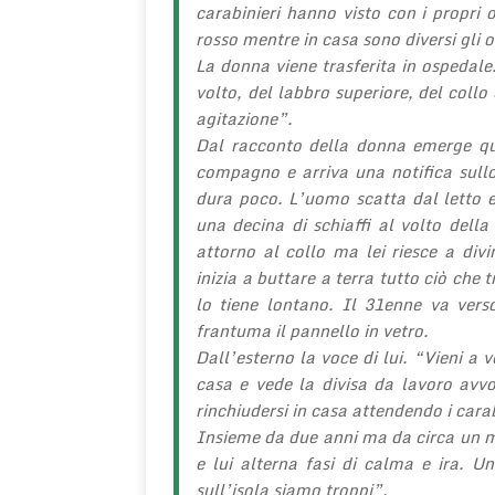
carabinieri hanno visto con i propri 
rosso mentre in casa sono diversi gli og
La donna viene trasferita in ospedale.
volto, del labbro superiore, del collo
agitazione”.
Dal racconto della donna emerge qua
compagno e arriva una notifica sullo
dura poco. L’uomo scatta dal letto e
una decina di schiaffi al volto dell
attorno al collo ma lei riesce a div
inizia a buttare a terra tutto ciò che 
lo tiene lontano. Il 31enne va verso
frantuma il pannello in vetro.
Dall’esterno la voce di lui. “Vieni a
casa e vede la divisa da lavoro avv
rinchiudersi in casa attendendo i carab
Insieme da due anni ma da circa un me
e lui alterna fasi di calma e ira. 
sull’isola siamo troppi”.