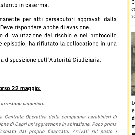
C
sferito in caserma.
c
s
anette per atti persecutori aggravati dalla
. Deve rispondere anche di evasione.
to di valutazione del rischio e nel protocollo
e episodio, ha rifiutato la collocazione in una
a disposizione dell’Autorità Giudiziaria.
corso 22 maggio:
i arrestano cameriere
e
la Centrale Operativa della compagnia carabinieri di
d
zione di Capri un’aggressione in abitazione. Poco prima
m
chiata dal proprio fidanzato. Arrivati sul posto i
s