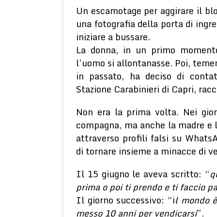
Un escamotage per aggirare il bl
una fotografia della porta di ingre
iniziare a bussare.
La donna, in un primo momento,
l’uomo si allontanasse. Poi, teme
in passato, ha deciso di conta
Stazione Carabinieri di Capri, ra
Non era la prima volta. Nei gio
compagna, ma anche la madre e la 
attraverso profili falsi su Whats
di tornare insieme a minacce di v
Il 15 giugno le aveva scritto: “
q
prima o poi ti prendo e ti faccio 
Il giorno successivo: “i
l mondo è
messo 10 anni per vendicarsi
”.