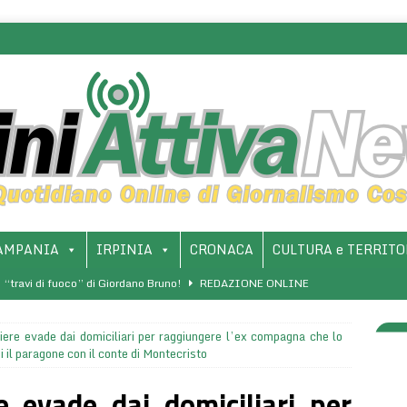
AMPANIA
IRPINIA
CRONACA
CULTURA e TERRITO
e “travi di fuoco” di Giordano Bruno!
REDAZIONE ONLINE
presentazione del libro “Luigi Giussani: Una rivoluzione di sé – La
iere evade dai domiciliari per raggiungere l’ex compagna che lo
PROVINCIA
 il paragone con il conte di Montecristo
ombatte anche con i mezzi green. Carabinieri in vespa sorprendono
e evade dai domiciliari per