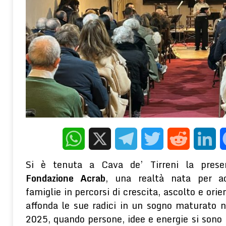
[ 5 Agosto 2026 ]
Perché la musica ci emoziona: il legame con l’anima 
WELLNESS E PSICOLOGIA
[ 5 Agosto 2026 ]
Monteforte Irpino: L’Abbraccio 2.0 senza sede, volo
mentre si cerca una soluzione
ASSOCIAZIONI
[ 5 Agosto 2026 ]
La testimonianza di un quadrellese sulla vera natu
PASSATO
[ 5 Agosto 2026 ]
Gli effetti depressogeni del contesto socioecon
terapeutico della PNEI
WELLNESS E PSICOLOGIA
WhatsApp
X
Telegram
Twitter
Reddit
Linke
Si è tenuta a Cava de’ Tirreni la present
Fondazione Acrab
, una realtà nata per a
famiglie in percorsi di crescita, ascolto e or
affonda le sue radici in un sogno maturato 
2025, quando persone, idee e energie si sono