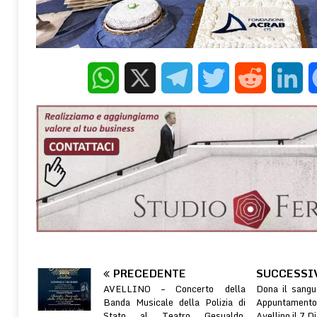
WhatsApp
X
Telegram
Twitter
Reddit
Linke
PRECEDENTE
SUCCESSI
AVELLINO – Concerto della
Dona il sangu
Banda Musicale della Polizia di
Appuntament
Stato al Teatro Gesualdo.
Avellino il 7 