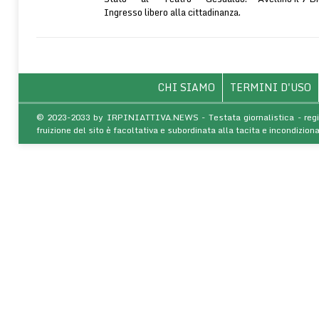
Ingresso libero alla cittadinanza.
CHI SIAMO
TERMINI D'USO
© 2023-2033 by IRPINIATTIVA.NEWS - Testata giornalistica - regist
fruizione del sito è facoltativa e subordinata alla tacita e incondiz