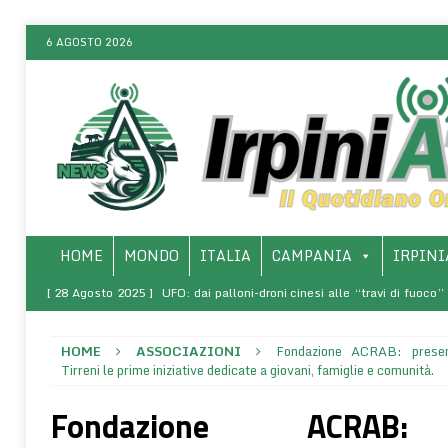
6 AGOSTO 2026
HOME
MONDO
ITALIA
CAMPANIA
IRPINI
[ 28 Agosto 2025 ]
UFO: dai palloni-droni cinesi alle “travi di fuoco
ONLINE
HOME
ASSOCIAZIONI
Fondazione ACRAB: presen
[ 8 Marzo 2025 ]
SALERNO – Presso l’Arcidiocesi, la presentazio
Tirreni le prime iniziative dedicate a giovani, famiglie e comunità.
rivoluzione di sé – La vita come comunione (1968-1970)”
SALERNO 
Fondazione ACRAB: 
[ 6 Agosto 2026 ]
Il grano del futuro: il gene WUS-D1 che triplica i ch