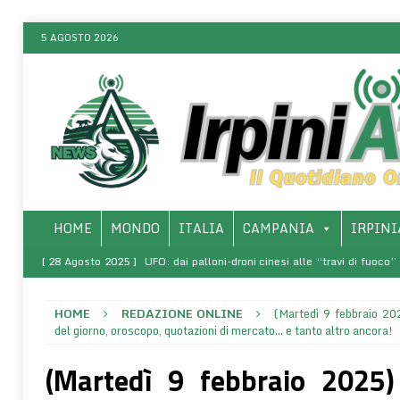
5 AGOSTO 2026
HOME
MONDO
ITALIA
CAMPANIA
IRPINI
[ 28 Agosto 2025 ]
UFO: dai palloni-droni cinesi alle “travi di fuoco
ONLINE
HOME
REDAZIONE ONLINE
(Martedì 9 febbraio 20
[ 8 Marzo 2025 ]
SALERNO – Presso l’Arcidiocesi, la presentazio
del giorno, oroscopo, quotazioni di mercato… e tanto altro ancora!
rivoluzione di sé – La vita come comunione (1968-1970)”
SALERNO 
(Martedì 9 febbraio 2025
[ 5 Agosto 2026 ]
La “retrocausalità quantistica”, ovvero quando