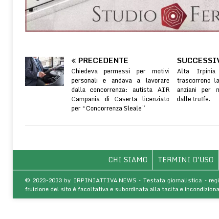
PRECEDENTE
SUCCESSI
Chiedeva permessi per motivi
Alta Irpini
personali e andava a lavorare
trascorrono l
dalla concorrenza: autista AIR
anziani per m
Campania di Caserta licenziato
dalle truffe.
per “Concorrenza Sleale”
CHI SIAMO
TERMINI D'USO
© 2023-2033 by IRPINIATTIVA.NEWS - Testata giornalistica - regist
fruizione del sito è facoltativa e subordinata alla tacita e incondiz