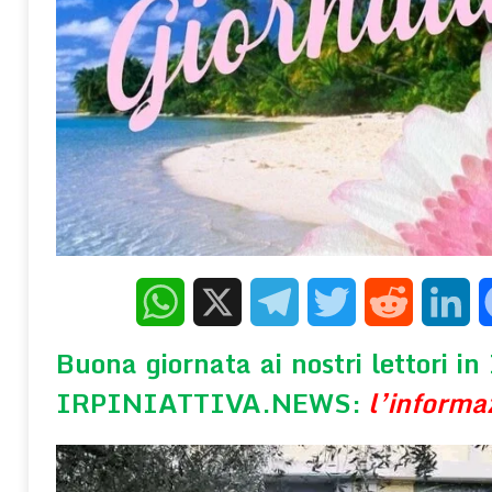
[ 5 Agosto 2026 ]
E se l’Europa guardasse alla Cina? Un improb
geopolitica che evidenzia le nostre “dipendenze”
REDAZIONE ONL
[ 5 Agosto 2026 ]
Una Storia che non ci lascia mai dove ci ha trovati
scoperta
AMICO LIBRO
[ 5 Agosto 2026 ]
Gli effetti depressogeni del contesto socioecon
terapeutico della PNEI
WELLNESS E PSICOLOGIA
WhatsApp
X
Telegram
Twitter
Reddit
Linke
Buona giornata ai nostri lettori in 
IRPINIATTIVA.NEWS:
l’informa