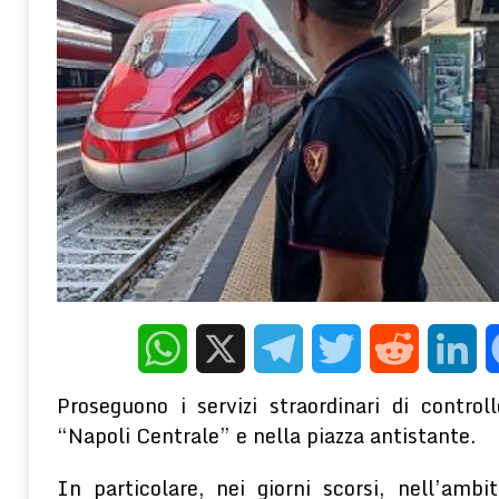
verso ovest. L’Italia è a rischio?
MONDO
[ 9 Agosto 2026 ]
Perché la gentilezza è un atto di rivoluzione quotid
REDAZIONE ONLINE
[ 5 Agosto 2026 ]
Gli effetti depressogeni del contesto socioecon
terapeutico della PNEI
WELLNESS E PSICOLOGIA
WhatsApp
X
Telegram
Twitter
Reddit
Linke
Proseguono i servizi straordinari di control
“Napoli Centrale” e nella piazza antistante.
In particolare, nei giorni scorsi, nell’ambit