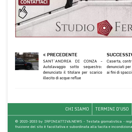
PRECEDENTE
SUCCESSI
SANT’ANDREA DI CONZA –
Caserta, contro
Autolavaggio sotto sequestro:
denunciati per
denunciato il titolare per scarico
ai fini di spacc
illecito di acque reflue
CHI SIAMO
TERMINI D'USO
© 2023-2033 by IRPINIATTIVA.NEWS - Testata giornalistica - regist
fruizione del sito è facoltativa e subordinata alla tacita e incondiz