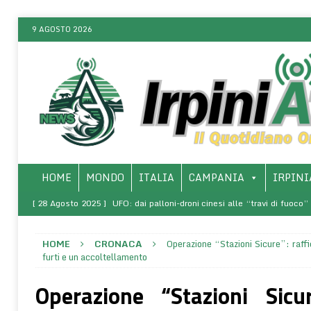
9 AGOSTO 2026
HOME
MONDO
ITALIA
CAMPANIA
IRPINI
[ 28 Agosto 2025 ]
UFO: dai palloni-droni cinesi alle “travi di fuoco
ONLINE
HOME
CRONACA
Operazione “Stazioni Sicure”: raffi
[ 8 Marzo 2025 ]
SALERNO – Presso l’Arcidiocesi, la presentazio
furti e un accoltellamento
rivoluzione di sé – La vita come comunione (1968-1970)”
SALERNO 
Operazione “Stazioni Sicur
[ 9 Agosto 2026 ]
Sei un Gufo o un’Allodola? Il tuo cronotipo 