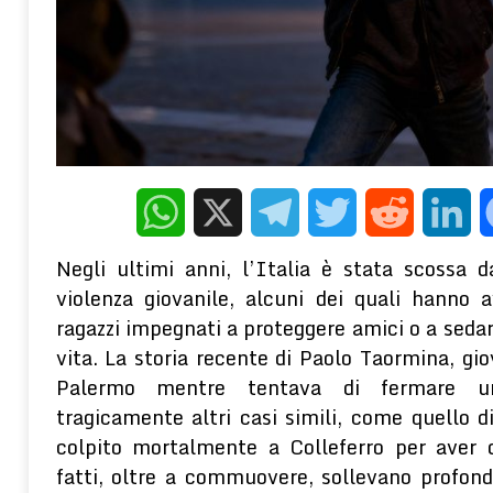
WELLNESS E PSICOLOGIA
[ 7 Agosto 2026 ]
Educazione sessuale vietata fino alle medie: scont
accuse di censura
WELLNESS E PSICOLOGIA
[ 7 Agosto 2026 ]
MONTORO (AV): RUBA CIRCA 130MILA DI ENERG
DENUNCIANO UN 65ENNE
CRONACA
[ 5 Agosto 2026 ]
Gli effetti depressogeni del contesto socioecon
WhatsApp
X
Telegram
Twitter
Reddit
Linke
terapeutico della PNEI
WELLNESS E PSICOLOGIA
Negli ultimi anni, l’Italia è stata scossa 
violenza giovanile, alcuni dei quali hanno 
ragazzi impegnati a proteggere amici o a sedar
vita. La storia recente di Paolo Taormina, gi
Palermo mentre tentava di fermare un
tragicamente altri casi simili, come quello d
colpito mortalmente a Colleferro per aver 
fatti, oltre a commuovere, sollevano profonde