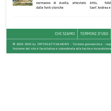
normanno di Avella, attestato
Attis, fol
dalle fonti storiche
Sant’Andrea e ri
CHI SIAMO
TERMINI D'USO
© 2023-2033 by IRPINIATTIVA.NEWS - Testata giornalistica - regist
fruizione del sito è facoltativa e subordinata alla tacita e incondiz