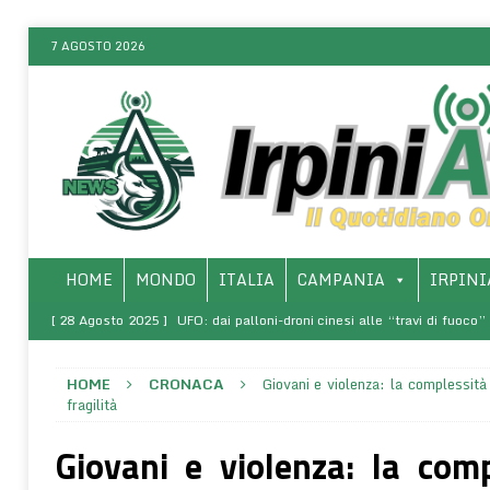
7 AGOSTO 2026
HOME
MONDO
ITALIA
CAMPANIA
IRPINI
[ 28 Agosto 2025 ]
UFO: dai palloni-droni cinesi alle “travi di fuoco
ONLINE
HOME
CRONACA
Giovani e violenza: la complessità
[ 8 Marzo 2025 ]
SALERNO – Presso l’Arcidiocesi, la presentazio
fragilità
rivoluzione di sé – La vita come comunione (1968-1970)”
SALERNO 
Giovani e violenza: la com
[ 7 Agosto 2026 ]
La magia del “forest bathing” e degli “ambienti rige