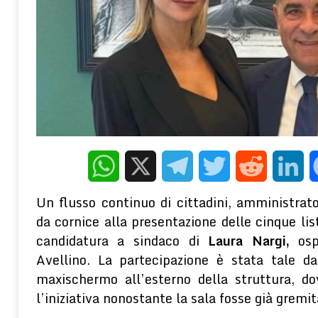
DENUNCIANO UN 65ENNE
CRONACA
[ 7 Agosto 2026 ]
Targhe clonate, una frode sempre più sofisticata
online e il caso delle “targhe polacche”
CAMPANIA
[ 7 Agosto 2026 ]
Le gioie della villeggiatura ad Avella fra Otto e Nov
[ 5 Agosto 2026 ]
Gli effetti depressogeni del contesto socioecon
terapeutico della PNEI
WELLNESS E PSICOLOGIA
WhatsApp
X
Telegram
Twitter
Reddit
Linke
Un flusso continuo di cittadini, amministrator
da cornice alla presentazione delle cinque li
candidatura a sindaco di 
Laura Nargi,
 osp
Avellino. La partecipazione è stata tale da
maxischermo all’esterno della struttura, do
l’iniziativa nonostante la sala fosse già gremit