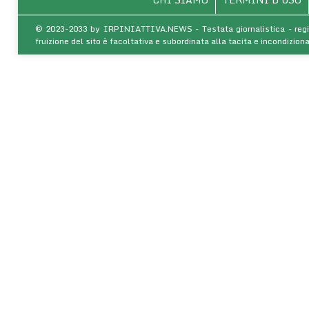
© 2023-2033 by IRPINIATTIVA.NEWS - Testata giornalistica - regist
fruizione del sito è facoltativa e subordinata alla tacita e incondiz