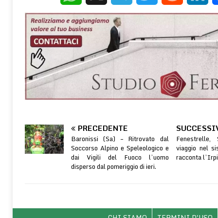
WhatsApp
X
Telegram
Twitter
Reddit
Linke
PRECEDENTE
SUCCESSI
Baronissi (Sa) – Ritrovato dal
Fenestrelle,
Soccorso Alpino e Speleologico e
viaggio nel s
dai Vigili del Fuoco l’uomo
racconta l’Irpi
disperso dal pomeriggio di ieri.
CHI SIAMO
TERMINI D'USO