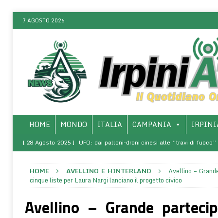
7 AGOSTO 2026
HOME
MONDO
ITALIA
CAMPANIA
IRPINI
[ 28 Agosto 2025 ]
UFO: dai palloni-droni cinesi alle “travi di fuoco
ONLINE
HOME
AVELLINO E HINTERLAND
Avellino – Grand
[ 8 Marzo 2025 ]
SALERNO – Presso l’Arcidiocesi, la presentazio
cinque liste per Laura Nargi lanciano il progetto civico
rivoluzione di sé – La vita come comunione (1968-1970)”
SALERNO 
Avellino – Grande partecip
[ 7 Agosto 2026 ]
Campi Flegrei, scoperto il “condotto” dei gas sotto l