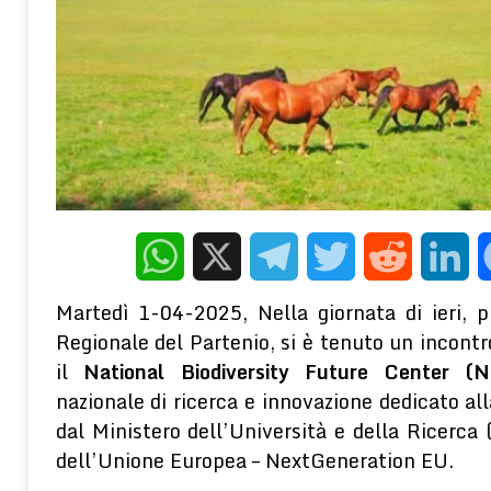
[ 5 Agosto 2026 ]
La “retrocausalità quantistica”, ovvero quando
l’effetto influenza la causa)
SCIENZA E TECNOLOGIE
[ 5 Agosto 2026 ]
Autocisterna si sgancia sulla A16: intervento dei Vi
CRONACA
[ 5 Agosto 2026 ]
Perché la musica ci emoziona: il legame con l’anima 
WELLNESS E PSICOLOGIA
[ 5 Agosto 2026 ]
Gli effetti depressogeni del contesto socioecon
terapeutico della PNEI
WELLNESS E PSICOLOGIA
WhatsApp
X
Telegram
Twitter
Reddit
Linke
Martedì 1-04-2025, Nella giornata di ieri, 
Regionale del Partenio, si è tenuto un incontr
il
National Biodiversity Future Center (
nazionale di ricerca e innovazione dedicato all
dal Ministero dell’Università e della Ricerca
dell’Unione Europea – NextGeneration EU.