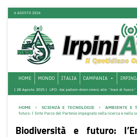
6 AGOSTO 2026
HOME
MONDO
ITALIA
CAMPANIA
IRPINI
[ 28 Agosto 2025 ]
UFO: dai palloni-droni cinesi alle “travi di fuoco
ONLINE
HOME
SCIENZA E TECNOLOGIE
AMBIENTE E 
[ 8 Marzo 2025 ]
SALERNO – Presso l’Arcidiocesi, la presentazio
futuro: l’Ente Parco del Partenio impegnato nella ricerca e nella s
rivoluzione di sé – La vita come comunione (1968-1970)”
SALERNO 
Biodiversità e futuro: l’
[ 6 Agosto 2026 ]
La “Metodica De Rosa”: una tecnica di ingegneri