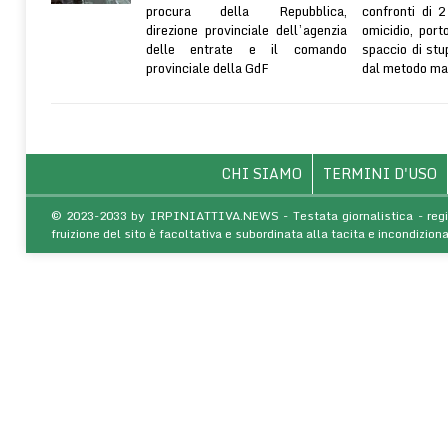
procura della Repubblica,
confronti di 2
direzione provinciale dell’agenzia
omicidio, port
delle entrate e il comando
spaccio di stu
provinciale della GdF
dal metodo ma
CHI SIAMO
TERMINI D'USO
© 2023-2033 by IRPINIATTIVA.NEWS - Testata giornalistica - regist
fruizione del sito è facoltativa e subordinata alla tacita e incondiz