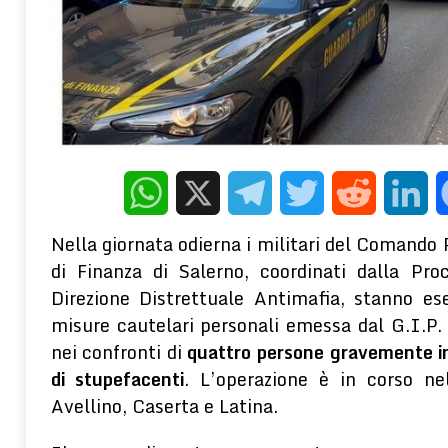
[ 8 Agosto 2026 ]
Siamo la somma delle 5 persone che frequenti
ONLINE
[ 8 Agosto 2026 ]
Alle radici di un territorio: introduzione alla st
baianese – (Parte prima)
CULTURA E TERRITORIO
[ 8 Agosto 2026 ]
Religione e Marxismo – Quali snodi negli scritt
MAGISTRALES
WhatsApp
X
Telegram
Twitter
Reddit
Linke
[ 5 Agosto 2026 ]
Gli effetti depressogeni del contesto socioecon
Nella giornata odierna i militari del Comando 
terapeutico della PNEI
WELLNESS E PSICOLOGIA
di Finanza di Salerno, coordinati dalla Pro
Direzione Distrettuale Antimafia, stanno es
misure cautelari personali emessa dal G.I.P. 
nei confronti di
quattro persone gravemente indi
di stupefacenti
. L’operazione è in corso ne
Avellino, Caserta e Latina.