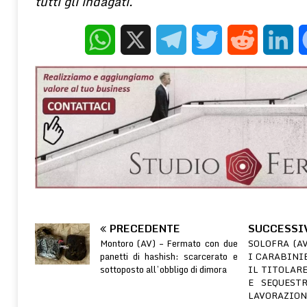
tutti gli indagati.
WhatsApp
X
Telegram
Twitter
Reddit
Linke
PRECEDENTE
SUCCESSI
Montoro (AV) – Fermato con due
SOLOFRA (AV
panetti di hashish: scarcerato e
I CARABINI
sottoposto all’obbligo di dimora
IL TITOLARE
E SEQUEST
LAVORAZION