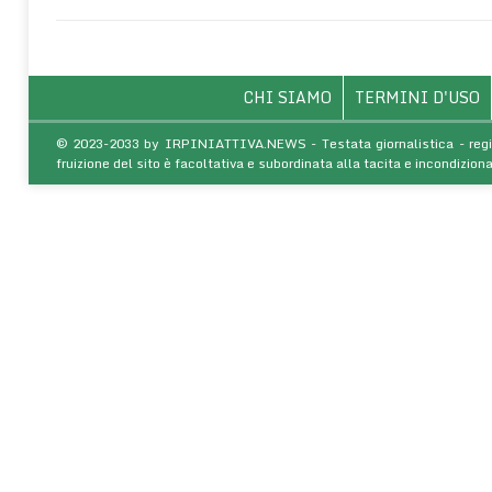
CHI SIAMO
TERMINI D'USO
© 2023-2033 by IRPINIATTIVA.NEWS - Testata giornalistica - regist
fruizione del sito è facoltativa e subordinata alla tacita e incondiz