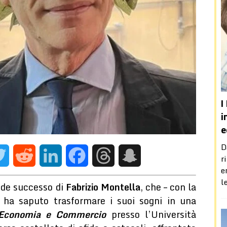
NACA
esto socioeconomico attuale e il possibile ruolo terapeutico della
I
e
D
r
am
Twitter
Reddit
LinkedIn
Facebook
Threads
Snapchat
e
l
nde successo di
Fabrizio Montella
, che – con la
, ha saputo trasformare i suoi sogni in una
Economia e Commercio
presso l’Università