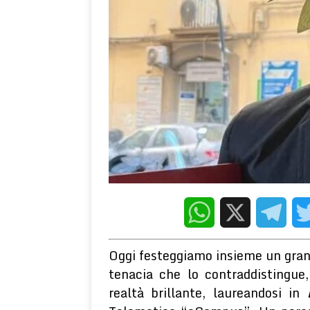
abusivamente. Denunciati due responsabili.
CRO
[ 5 Agosto 2026 ]
Gli effetti depressogeni del cont
PNEI
WELLNESS E PSICOLOGIA
WhatsApp
X
Telegr
Oggi festeggiamo insieme un gra
tenacia che lo contraddistingue
realtà brillante, laureandosi in