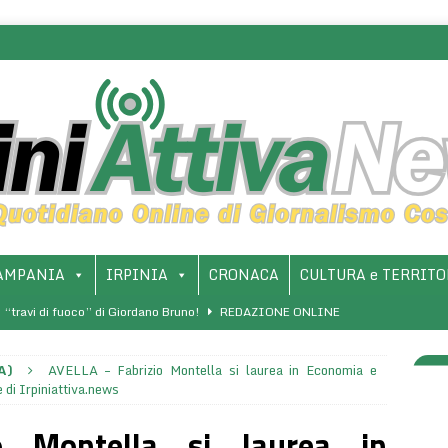
AMPANIA
IRPINIA
CRONACA
CULTURA e TERRITO
e “travi di fuoco” di Giordano Bruno!
REDAZIONE ONLINE
presentazione del libro “Luigi Giussani: Una rivoluzione di sé – La
A)
AVELLA – Fabrizio Montella si laurea in Economia e
PROVINCIA
 di Irpiniattiva.news
icaci e inclusione per un futuro educativo equo
WELLNESS E
o Montella si laurea in