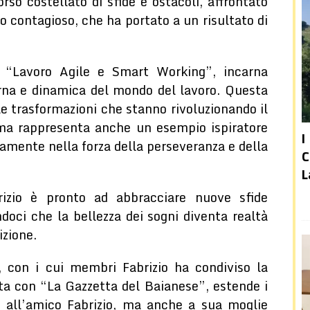
o costellato di sfide e ostacoli, affrontato
o contagioso, che ha portato a un risultato di
to “Lavoro Agile e Smart Working”, incarna
na e dinamica del mondo del lavoro. Questa
le trasformazioni che stanno rivoluzionando il
ma rappresenta anche un esempio ispiratore
I
mamente nella forza della perseveranza e della
C
L
brizio è pronto ad abbracciare nuove sfide
ndoci che la bellezza dei sogni diventa realtà
izione.
, con i cui membri Fabrizio ha condiviso la
iata con “La Gazzetta del Baianese”, estende i
o all’amico Fabrizio, ma anche a sua moglie