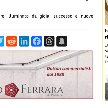
e illuminato da gioia, successo e nuove
I
r
I
am
Twitter
Reddit
LinkedIn
Facebook
Threads
Snapchat
s
l
l