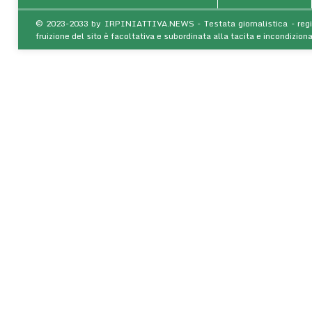
© 2023-2033 by IRPINIATTIVA.NEWS - Testata giornalistica - regist
fruizione del sito è facoltativa e subordinata alla tacita e incondiz