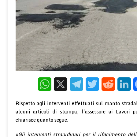
[ 8 Agosto 2026 ]
Quando l’irritazione prende il sopravvento: neuros
emotiva. Come venirne fuori.
REDAZIONE ONLINE
[ 8 Agosto 2026 ]
L’appuntamento perfetto… finché non spunta il frat
parte dei siti d’incontro
CRONACA
[ 8 Agosto 2026 ]
Forse è solo una questione di “narrazione”, ma il 
che fare con un regime di welfare retributivo, contributivo o “deruba
POLITICA-SOCIOLOGIA-ECONOMIA
[ 5 Agosto 2026 ]
Gli effetti depressogeni del contesto socioecon
terapeutico della PNEI
WELLNESS E PSICOLOGIA
WhatsApp
X
Telegram
Twitter
Reddit
Linke
Rispetto agli interventi effettuati sul manto strada
alcuni articoli di stampa, l’assessore ai Lavori p
chiarisce quanto segue.
«
Gli interventi straordinari per il rifacimento del