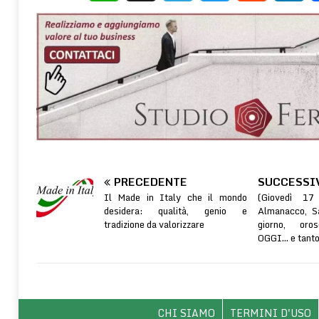
WhatsApp
X
Telegram
Twitter
Reddit
Linke
PRECEDENTE
SUCCESSI
Il Made in Italy che il mondo
(Giovedì 17
desidera: qualità, genio e
Almanacco, S
tradizione da valorizzare
giorno, or
OGGI… e tanto 
CHI SIAMO
TERMINI D'USO