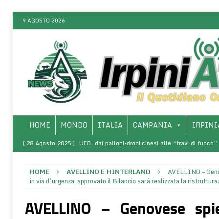
9 AGOSTO 2026
HOME
MONDO
ITALIA
CAMPANIA
IRPINI
[ 28 Agosto 2025 ]
UFO: dai palloni-droni cinesi alle “travi di fuoco
ONLINE
HOME
AVELLINO E HINTERLAND
AVELLINO – Genov
[ 8 Marzo 2025 ]
SALERNO – Presso l’Arcidiocesi, la presentazio
in via d’urgenza, approvato il Bilancio sarà realizzata la ristruttur
rivoluzione di sé – La vita come comunione (1968-1970)”
SALERNO 
AVELLINO – Genovese spie
[ 9 Agosto 2026 ]
La fake del “Metalupo”: tra bufale mediatiche, biot