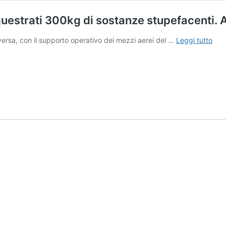
equestrati 300kg di sostanze stupefacenti.
Traf
Aversa, con il supporto operativo dei mezzi aerei del …
Leggi tutto
di
dro
tra
Itali
e
Spa
sequ
300
di
sos
stup
Arre
anc
in
Cam